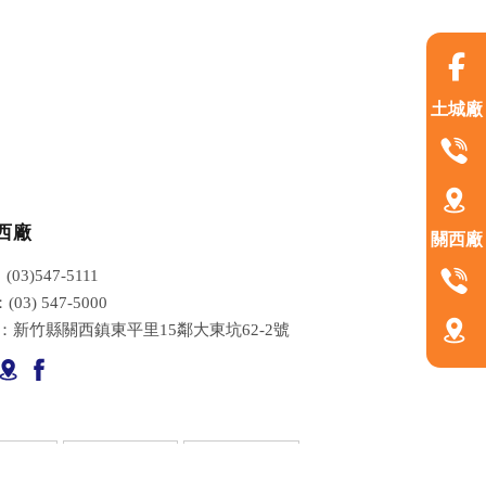
土城廠
西廠
關西廠
(03)547-5111
(03) 547-5000
D：新竹縣關西鎮東平里15鄰大東坑62-2號
據點
DM下載
聯絡我們