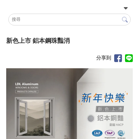
新色上市 鋁本鋼珠豔消
分享到