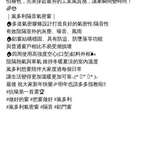
怕褪色，完美撐起最夯的工業風質感，讓家瞬間變時尚！
🌈😎
｜嵐多利隔音氣密窗｜
🏠多道氣密膠條設計打造良好的氣密性/隔音性
有效阻隔室外的灰塵、噪音、風雨
🏠鋁窗結構穩固、具有防盜、防墜落等功能
與普通窗戶相比不易受潮損壞
🏠四周使用高強度空心(口型)鋁料外框🌬️
阻隔熱氣與寒氣 維持冬暖夏涼的室內溫度
嵐多利想要陪伴大家度過每個日常
讓生活變得更加溫暖更加可靠⸜(* ॑꒳ ॑* )⸝
最後 祝大家新年快樂🎉明年也請多多指教啦‼️
#抗噪第一首選🏆
#做好的窗 #把窗做好 #嵐多利
#嵐多利氣密窗 #隔音 #鋁門窗