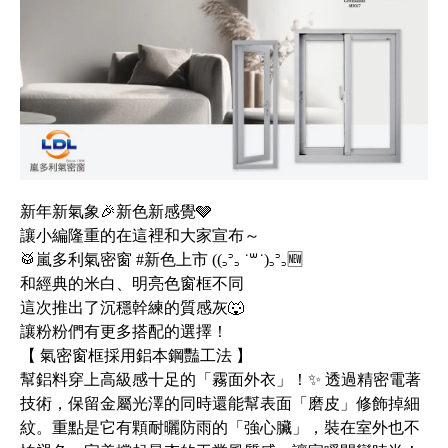
新年新氣象🎉新色新感覺🩶
讓小編隆重的在這裡和大家宣布～
🥁嵐多利氣密窗 #新色上市 ((꜆꜄꜆ ˙꒳˙)꜆꜄꜆🆕
和經典的米白、明亮色窗框不同
這次推出了沉穩幹練的質感灰🐺
讓粉粉們有更多搭配的選擇！
【 氣密窗框採用鋁本鋼豔工法 】
幫鋁料穿上高級感十足的「霧面外衣」！✨ 透過精密電著
技術，保留金屬光澤的同時還能幫表面「磨皮」修飾掉細
紋。重點是它有顆耐曬防雨的「強心臟」，裝在室外也不