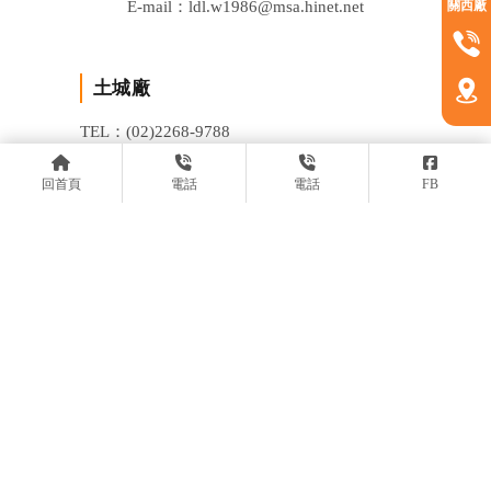
E-mail：ldl.w1986@msa.hinet.net
關西廠
土城廠
TEL：(02)2268-9788
FAX：(02) 2268-1128
回首頁
電話
電話
FB
ADD：新北市土城區龍泉路13之2號
關西廠
TEL：(03)547-5111
FAX：(03) 547-5000
ADD：新竹縣關西鎮東平里15鄰大東坑62-2號
回首頁
關於嵐多利
產品介紹