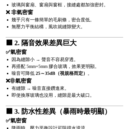
玻璃與窗扇、窗扇與窗框，接縫處都加強密封。
❌ 非氣密窗
幾乎只有一條簡單的毛刷條，密合度低。
無壓力平衡結構，風吹就縫隙變大。
🟧
2. 隔音效果差異巨大
✅氣密窗
因為縫隙小 → 聲音不容易穿透。
再搭配 5mm+5mm 膠合玻璃，效果更明顯。
噪音可降低
25～35dB（視規格而定）
。
❌非氣密窗
有縫隙 → 噪音直接鑽進來。
即使換厚玻璃也沒用，縫隙是最大破口。
🟧
3. 防水性差異（暴雨時最明顯）
✅氣密窗
降雨時，壓力平衡設計可阻擋水逆流。