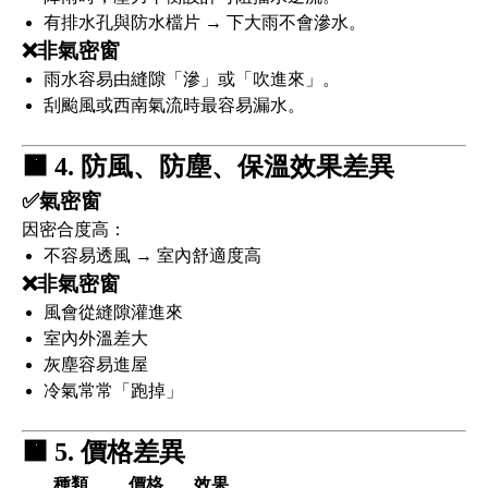
有排水孔與防水檔片 → 下大雨不會滲水。
❌非氣密窗
雨水容易由縫隙「滲」或「吹進來」。
刮颱風或西南氣流時最容易漏水。
🟧
4. 防風、防塵、保溫效果差異
✅氣密窗
因密合度高：
不容易透風 → 室內舒適度高
❌非氣密窗
風會從縫隙灌進來
室內外溫差大
灰塵容易進屋
冷氣常常「跑掉」
🟧
5. 價格差異
種類
價格
效果